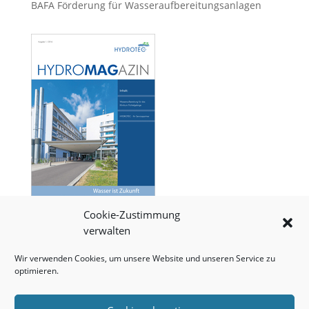
BAFA Förderung für Wasseraufbereitungsanlagen
Cookie-Zustimmung
HYDROTEC GmbH – HydroTec Gesellschaft für
verwalten
ökologische Verfahrenstechnik mbH
Roland-Dorschner-Straße 5, 95100 SELB
Wir verwenden Cookies, um unsere Website und unseren Service zu
optimieren.
Tel.: +49-(0)9287 800 64-0 / Fax: +49-(0)9287 800 64-
150
E-Mail:
info@hydrotec-selb.com